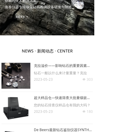
创新的技术解决方案。
海泰仪器专注珠宝钻石检测设备研发与制造二十余
年，服务网络覆盖全国及海外市场。公司在珠宝检测
查看更多
뀠
领域的技术优势源于自主研发的光谱分析仪器与显微
设备系列，包括紫外可见光谱仪、光致发光光谱仪、
显微激光拉曼光谱仪、激光诱导击穿光谱仪、钻石切
工比例仪、钻石冷激光刻字机、珍珠影像测量仪以及
各类定制化显微镜设备等。公司开发的配套数字化管
NEWS · 新闻动态 · CENTER
理系统，涵盖实验室管理LIMS系统、称重拍照系统和
标本管理系统。依托二十余年的硬件研发积淀，实现
检测设备与LIMS系统的智能互联，为珠宝检测实验室
克拉溢价——影响钻石的重要因素之一！
提供从硬件到软件的完整数字化生态解决方案，助力
钻石一般以什么来计量重量？克拉
行业检测效率与精准度的全面提升。
2023-05-23
303
넶
海泰仪器与全球知名珠宝仪器供应商De Beers 、
GIA、SHIMADZU、HRD、OGI、BLS等公司建立了良
好的长期合作关系，是国内多家知名常规珠宝鉴定仪
超大样品仓—快速筛查大批量镶嵌首饰和裸石的核武器！！
器厂家的一级代理商。通过整合全球顶尖检测技术与
您的钻石排查仪样品仓有我的大吗？
本土化服务体系，公司构建了国内最全面的专业珠宝
2023-05-23
180
넶
鉴定与检测仪器供应平台，为行业提供从常规设备到
高端分析仪器的全品类解决方案。
De Beers最新钻石鉴别仪器SYNTHdetect—让合成钻石无处遁形
海泰仪器完善的实验室配套服务体系，已为行业内知