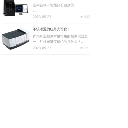
名检测实验室、品牌企业及高校提供专业支持。严格
业内首款—智能钻石鉴别仪
遵循国家标准与行业规范，充分借鉴权威检测机构、
SYNTHdetect
2023-05-23
442
珠宝企业及院校的实践经验，同时整合市场最新产品
넶
动态，为客户打造专业的珠宝检测实验室、贵金属分
不惧潮湿的红外光谱仪！
析实验室以及珠宝首饰实践教学中心。
作为珠宝检测时最常用的检测仪器之
一，红外光谱仪最怕的是什么？
对，当然就是怕受潮！日常排查使用
2023-05-23
221
넶
的红外光谱仪，大多数会因为空气潮
湿的问题，造成仪器或多或少出现各
种故障，影响使用效率，维护起来也
查看更多
뀠
比较麻烦。
接下来给大家介绍的这款红外光谱仪
（FTIR），在兼具优秀性能的基础
上，又能完美解决防潮的问题。
CONTACT · 联系我们 · US